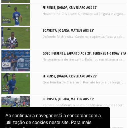
FEIRENSE, JOGADA, CRIVELLARO AOS 37'
Novamente Crivellaro! O remate vai à figura e Vagner segura, mas valeu a intenção do brasileiro.
BOAVISTA, JOGADA, MATEUS AOS 35'
Defende Miskiewicz! Canto na esquerda, Rossi a cabecear no segundo poste, a bola sobra para Mateus que ainda tenta o remate, mas o guarda-redes da casa defende.
GOLO! FEIRENSE, BABANCO AOS 28', FEIRENSE 1-0 BOAVISTA
Na sequência de um canto, Babanco nas alturas a cabecear e coloca a bola no fundo das redes. Está feito o primeiro da tarde.
FEIRENSE, JOGADA, CRIVELLARO AOS 28'
Que bomba de Crivellaro! Remate forte e de longa distância, a obrigar Vagner a aplicar-se na defesa. Canto para o CD Feirense.
BOAVISTA, JOGADA, MATEUS AOS 19'
Remate de Mateus, à baliza de Miskiewicz, mas acerta em Briseño.
Ao continuar a navegar está a concordar com a
BOAVISTA, JOGADA, RAPHAEL ROSSI AOS 9'
utilização de cookies neste site. Para mais
Primeiro teste de Miskiewicz, que escorrega quando tentava segurar um remate de Rossi, mas Luís Rocha afasta definitivamente.