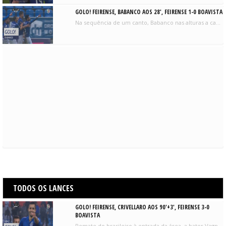
GOLO! FEIRENSE, BABANCO AOS 28', FEIRENSE 1-0 BOAVISTA
Na sequência de um canto, Babanco nas alturas a cabecear e coloca a bola no fundo das redes. Está feito o primeiro da tarde.
TODOS OS LANCES
GOLO! FEIRENSE, CRIVELLARO AOS 90'+3', FEIRENSE 3-0
BOAVISTA
Remate do brasileiro à entrada da área, a bater Vagner. Já tinha tentado antes, Crivellaro marca quase ao cair do pano.