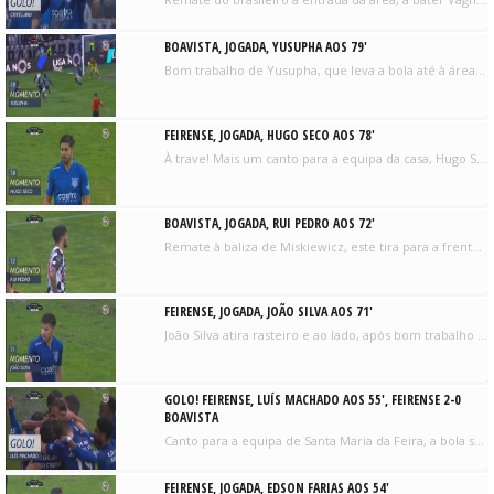
BOAVISTA, JOGADA, YUSUPHA AOS 79'
Bom trabalho de Yusupha, que leva a bola até à área e tenta o remate, valeu o corte da defesa anfitriã.
FEIRENSE, JOGADA, HUGO SECO AOS 78'
À trave! Mais um canto para a equipa da casa, Hugo Seco enche o pé e acerta com estrondo na barra.
BOAVISTA, JOGADA, RUI PEDRO AOS 72'
Remate à baliza de Miskiewicz, este tira para a frente. Na recarga, Rui Pedro atira por cima.
FEIRENSE, JOGADA, JOÃO SILVA AOS 71'
João Silva atira rasteiro e ao lado, após bom trabalho de Crivellaro na esquerda.
GOLO! FEIRENSE, LUÍS MACHADO AOS 55', FEIRENSE 2-0
BOAVISTA
Canto para a equipa de Santa Maria da Feira, a bola sobra para Luís Machado que atira de primeira e em arco, a fazer o 2-0.
FEIRENSE, JOGADA, EDSON FARIAS AOS 54'