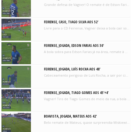
Grande defesa de Vagner! O remate é de Edson Farias, a bola sofre um desvio e quase traía o guarda-redes axadrezado, que tira para canto.
FEIRENSE, CASO, TIAGO SILVA AOS 52'
Livre para o CD Feirense, Vagner deixa a bola cair sobre a linha de golo, mas João Pinheiro recorre ao vídeo-árbitro e considera que a bola não ultrapassou a linha. Segue a partida.
FEIRENSE, JOGADA, EDSON FARIAS AOS 50'
A bola sobra para Edson Farias já na área, remate à meia-volta, valeu Vagner a segurar. O terreno está pesado da chuva e a bola perdeu velocidade no caminho para a baliza.
FEIRENSE, JOGADA, LUÍS ROCHA AOS 48'
Cabeceamento perigoso de Luís Rocha, a sair por cima do alvo.
FEIRENSE, JOGADA, TIAGO GOMES AOS 45'+4'
Vagner! Tiro de Tiago Gomes do meio da rua, a bola bate na frente do guarda-redes que desvia com o peito.
BOAVISTA, JOGADA, MATEUS AOS 42'
Belo remate de Mateus, quase surpreendia Miskiewicz, que afastou como pôde, mas à segunda o guardião agarrou.