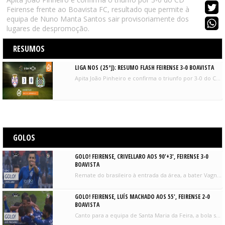
Feirense frente ao Boavista FC, resultado que permite à
equipa de Nuno Manta Santos sair provisoriamente dos
lugares de despromoção.
RESUMOS
LIGA NOS (25ªJ): RESUMO FLASH FEIRENSE 3-0 BOAVISTA
Apita João Pinheiro e confirma o triunfo por 3-0 do CD Feirense frente ao Boavista FC, resultado que permite à equipa de Nuno Manta Santos sair provisoriamente dos lugares de despromoção.
GOLOS
GOLO! FEIRENSE, CRIVELLARO AOS 90'+3', FEIRENSE 3-0
BOAVISTA
Remate do brasileiro à entrada da área, a bater Vagner. Já tinha tentado antes, Crivellaro marca quase ao cair do pano.
GOLO! FEIRENSE, LUÍS MACHADO AOS 55', FEIRENSE 2-0
BOAVISTA
Canto para a equipa de Santa Maria da Feira, a bola sobra para Luís Machado que atira de primeira e em arco, a fazer o 2-0.