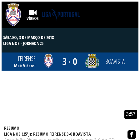
VÍDEOS
SÁBADO, 3 DE MARÇO DE 2018
LIGA NOS
- JORNADA 25
FEIRENSE
3
0
BOAVISTA
x
Mais Vídeos!
3:57
RESUMO
LIGA NOS (25ªJ): RESUMO FEIRENSE 3-0 BOAVISTA
Apita João Pinheiro e confirma o triunfo por 3-0 do CD